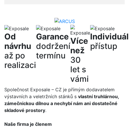
Od
Garance
Individuál
Více
návrhu
dodržení
přístup
než
až po
termínu
30
realizaci
let s
vámi
Společnost Exposale – CZ je přímým dodavatelem
výstavních a veletržních stánků s
vlastní truhlárnou,
zámečnickou dílnou a nechybí nám ani dostatečné
skladové prostory
.
Naše firma je členem