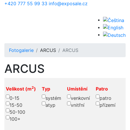
Přejít k hlavnímu obsahu
+420 777 55 99 33
info@exposale.cz
Fotogalerie
ARCUS
ARCUS
ARCUS
2
Velikost (m
)
Typ
Umístění
Patro
0-15
systém
venkovní
patro
15-50
atyp
vnitřní
přízemí
50-100
100+