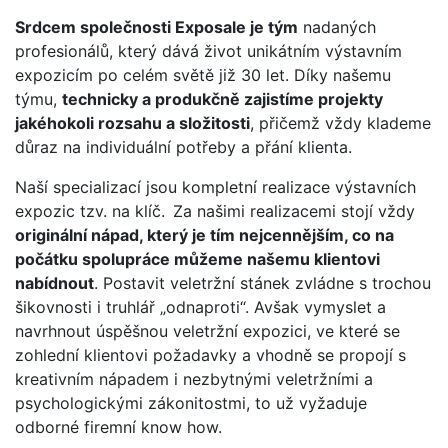
Srdcem společnosti Exposale je tým
nadaných
profesionálů, který dává život unikátním výstavním
expozicím po celém světě již 30 let. Díky našemu
týmu,
technicky a produkčně zajistíme projekty
jakéhokoli rozsahu a složitosti
, přičemž vždy klademe
důraz na individuální potřeby a přání klienta.
Naší specializací jsou kompletní realizace výstavních
expozic tzv. na klíč. Za našimi realizacemi stojí vždy
originální nápad, který je tím nejcennějším, co na
počátku spolupráce můžeme našemu klientovi
nabídnout
. Postavit veletržní stánek zvládne s trochou
šikovnosti i truhlář „odnaproti“. Avšak vymyslet a
navrhnout úspěšnou veletržní expozici, ve které se
zohlední klientovi požadavky a vhodně se propojí s
kreativním nápadem i nezbytnými veletržními a
psychologickými zákonitostmi, to už vyžaduje
odborné firemní know how.