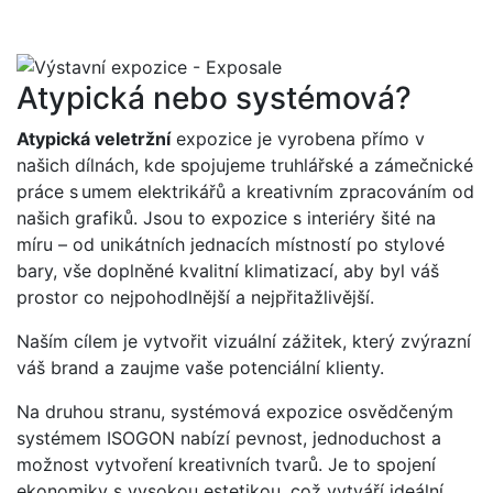
Atypická nebo systémová?
Atypická veletržní
expozice je vyrobena přímo v
našich dílnách, kde spojujeme truhlářské a zámečnické
práce s umem elektrikářů a kreativním zpracováním od
našich grafiků. Jsou to expozice s interiéry šité na
míru – od unikátních jednacích místností po stylové
bary, vše doplněné kvalitní klimatizací, aby byl váš
prostor co nejpohodlnější a nejpřitažlivější.
Naším cílem je vytvořit vizuální zážitek, který zvýrazní
váš brand a zaujme vaše potenciální klienty.
Na druhou stranu, systémová expozice osvědčeným
systémem ISOGON nabízí pevnost, jednoduchost a
možnost vytvoření kreativních tvarů. Je to spojení
ekonomiky s vysokou estetikou, což vytváří ideální