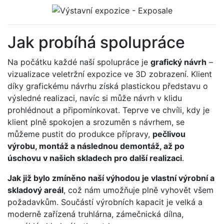
Jak probíhá spolupráce
Na počátku každé naší spolupráce je
grafický návrh
–
vizualizace veletržní expozice ve 3D zobrazení. Klient
díky grafickému návrhu získá plastickou představu o
výsledné realizaci, navíc si může návrh v klidu
prohlédnout a připomínkovat. Teprve ve chvíli, kdy je
klient plně spokojen a srozuměn s návrhem, se
můžeme pustit do produkce přípravy,
pečlivou
výrobu, montáž a následnou demontáž, až po
úschovu v našich skladech pro další realizaci
.
Jak již bylo zmíněno naší výhodou je vlastní výrobní a
skladový areál
, což nám umožňuje plně vyhovět všem
požadavkům. Součástí výrobních kapacit je velká a
moderně zařízená truhlárna, zámečnická dílna,