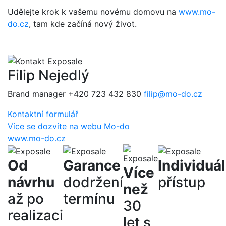
Udělejte krok k vašemu novému domovu na
www.mo-
do.cz
, tam kde začíná nový život.
Filip Nejedlý
Brand manager
+420 723 432 830
filip@mo-do.cz
Kontaktní formulář
Více se dozvíte na webu Mo-do
www.mo-do.cz
Od
Garance
Individuál
Více
návrhu
dodržení
přístup
než
až po
termínu
30
realizaci
let s