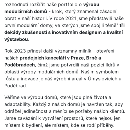
rozhodnutí rozšířit naše portfolio o
výrobu
modulárních domů
- krok, který znamenal zásadní
obrat v naší historii. V roce 2021 jsme představili naše
první modulární domy, ve kterých jsme spojili téměř
tři
dekády zkušeností s inovativním designem a kvalitní
výstavbou
.
Rok 2023 přinesl další významný milník - otevření
našich
prodejních kanceláří v Praze, Brně a
Poděbradech
, čímž jsme potvrdili naši pozici lídrů v
oblasti výroby modulárních domů. Naším symbolem
růstu a inovace je náš výrobní areál v Úmyslovicích u
Poděbrad.
Věříme ve výrobu domů, které jsou plné života a
adaptability. Každý z našich domů je navržen tak, aby
odrážel jedinečnost a měnící se potřeby našich klientů.
Jsme zavázáni k vytváření prostorů, které nejsou jen
místem k bydlení, ale místem, kde se rodí příběhy.