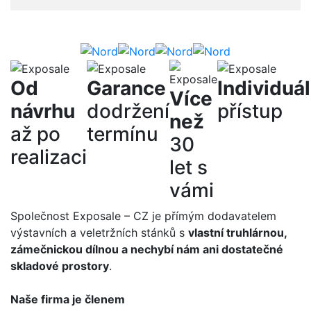
Od
Garance
Individuál
Více
návrhu
dodržení
přístup
než
až po
termínu
30
realizaci
let s
vámi
Společnost Exposale – CZ je přímým dodavatelem
výstavních a veletržních stánků s
vlastní truhlárnou,
zámečnickou dílnou a nechybí nám ani dostatečné
skladové prostory
.
Naše firma je členem