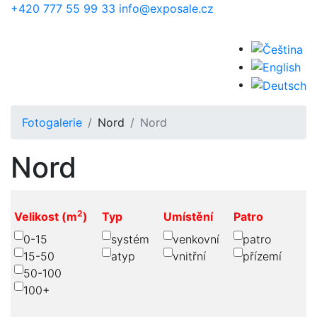
Přejít k hlavnímu obsahu
+420 777 55 99 33
info@exposale.cz
Fotogalerie
Nord
Nord
Nord
2
Velikost (m
)
Typ
Umístění
Patro
0-15
systém
venkovní
patro
15-50
atyp
vnitřní
přízemí
50-100
100+